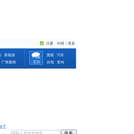
注册
纠错
|
更多
商
新能源
围观
汽车
厂商要闻
自驾
查询
动工