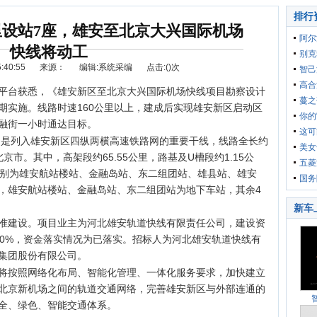
排行
里设站7座，雄安至北京大兴国际机场
阿尔
快线将动工
别克
40:55
来源：
编辑:系统采编
点击:(
)次
智己
高合
平台获悉，《雄安新区至北京大兴国际机场快线项目勘察设计
四车
蔓之
期实施。线路时速160公里以上，建成后实现雄安新区启动区
精准
你的
融街一小时通达目标。
这可
）是列入雄安新区四纵两横高速铁路网的重要干线，线路全长约
美女
选车
购车
京市。其中，高架段约65.55公里，路基及U槽段约1.15公
手
五菱
，分别为雄安航站楼站、金融岛站、东二组团站、雄县站、雄安
国务
，雄安航站楼站、金融岛站、东二组团站为地下车站，其余4
激励
新车
准建设。项目业主为河北雄安轨道快线有限责任公司，建设资
00%，资金落实情况为已落实。招标人为河北雄安轨道快线有
集团股份有限公司。
将按照网络化布局、智能化管理、一体化服务要求，加快建立
北京新机场之间的轨道交通网络，完善雄安新区与外部连通的
全、绿色、智能交通体系。