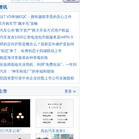
资讯
法T VS奔驰EQC：拥有越级享受的良心之作
5月购车节“薅羊毛”攻略
汽车公布“数字资产”两大开采方式用户权益
汽车发布1000公里电池包升能服务及HiPhi X
型
研的定向护肤是概念么？肌肤定向修护是如何
实
“初恋”来了，哈弗初恋十四城联动上市
能是海洋里最喜欢种草莓的鱼
化妆师面临失业危机，利用“免费化妆”，一年到
保养
汽车：“神车制造厂”的幸福和烦恼
院国资委印发中央企业控股上市公司实施股权
工
上市
更多
智己汽车公布“数字资产
高合汽车发布1000公里电